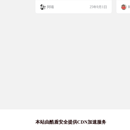
软件。为了帮助新手快速上手，本文档搜集
这个
阿喵
25年9月1日
R
了一些常用客户端和项目，并提供使用教程
模型
及配置方法。无论您使用的是 OpenAI 官方
能帮
API，还是 第三方中转服务，都可以参考这
的是
些内容。 🚀&…
使用。
意变
本站由酷盾安全提供CDN加速服务