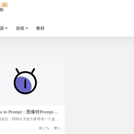
谢
助
源
游戏
教程
ge to Prompt：图像转Prompt提
工具，实测效果良好，能够生
P喵前言：阿喵今天给大家带来一个超实
I工具——Image to Prompt。这个工具
富全面的Prompt
2.7k
0
你把任何图片转换成AI模型能理解的提
。这样，你看到喜欢的图片，就可以用