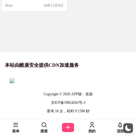
图片均可免费下载且无需标
cLooks上找到各种逼真的人像照片，
Root
24年12月9日
下载后用于任何项目，无论是设计
注来源
开发界面还是社交媒体营销。只需
简单筛选性别、年龄和种族，就能
找到合适的头像。快来试试吧！ 网
站简介 PicLooks是一个AI生成的免
费个人头像图库，提供逼…
本站由酷盾安全提供CDN加速服务
Copyright © 2026
APP喵：资源
京ICP备19024262号-3
查询 16 次，耗时 0.1590 秒
菜单
搜索
我的
顶部