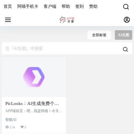
首页
阿喵手机卡
客户端
帮助
签到
赞助
全部标签
AI生图
PicLooks：AI生成免费个人
头像图库，提供逼真的人像
APP喵前言：嘿，我是阿喵！今天给
照片，适合设计与营销，可
大家介绍一个超实用的工具——PicL
智能AI
ooks。这是一个AI生成的免费个人
以通过筛选性别、年龄和种
头像图库，特别适合UI/UX设计师、
2.1k
0
族来找到合适的头像，所有
开发者和市场营销人员。你可以在Pi