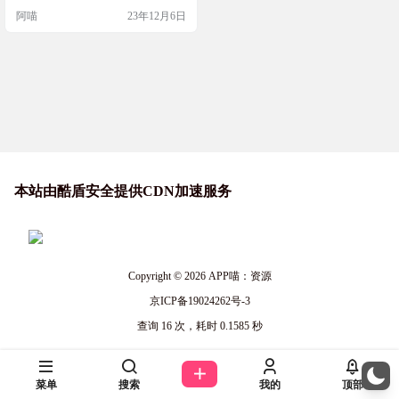
制，包括场景操纵、角色姿态、面
阿喵
23年12月6日
部表情和相机角度等。 还可以自定
义每一个像素，从对话气泡到字
体，都可以根据自己的需求进行调
整，以增强故事的流动性。 总体感
觉还是很不错的，一次生成一副漫
画，每次消耗一个积分，初始积分
为50…
本站由酷盾安全提供CDN加速服务
Copyright © 2026
APP喵：资源
京ICP备19024262号-3
查询 16 次，耗时 0.1585 秒
菜单
搜索
我的
顶部