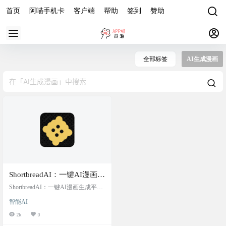
首页
阿喵手机卡
客户端
帮助
签到
赞助
全部标签
AI生成漫画
ShortbreadAI：一键AI漫画生
成平台
ShortbreadAI：一键AI漫画生成平台
你只需文字描述你的创意和想法即
智能AI
可，Shortbread 便能快速地将其转化
为一个完整的漫画页面。生成完毕
2k
0
后你还可以通过面板对漫画高度控