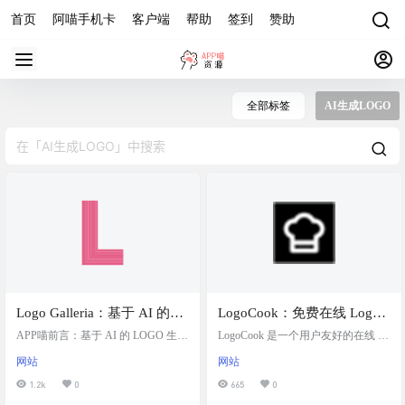
首页
阿喵手机卡
客户端
帮助
签到
赞助
全部标签
AI生成LOGO
Logo Galleria：基于 AI 的
LogoCook：免费在线 Logo
LOGO 生成工具
制作工具
APP喵前言：基于 AI 的 LOGO 生成
LogoCook 是一个用户友好的在线 Lo
工具，可设置主要图案和文字，并
go 制作工具，它允许用户通过简单
网站
网站
可添加负面提示，生成速度较慢，
的属性选择和调整来创造个性化的 L
效果蛮不错的，免费下载，无需注
ogo 设计。可选择不同的图标符号，
1.2k
0
665
0
册。 网站简介 Logo Galleria 是一款
并调整大小、角度、边框、颜色、