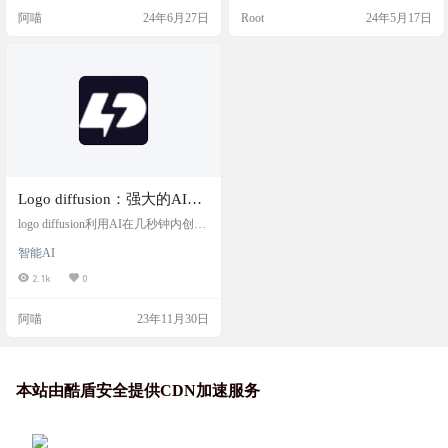
免费的在线 AI 驱动标志生成工具，
背景、圆角等，免费下载，无需注
阿喵
24年6月27日
Root
24年5月17日
它允许用户通过选择主要图案、标
册。 可以免费生成Logo，所有设计
志名称和行业，以及添加负面提示
工作都在线上完成，无需下载任何
来定制设计。这个工具提供了从简
软件或插件。通过简单的属性操作
约到复杂的多种设计风格，用户可
和直观的文字介绍，用户可以快速
以轻松创建个性化的标志，并在生
上手。无后台无会员制度，没有数
成后7天内免费下载使用，无需注…
据收集上传。完成设计的Logo可以
免…
Logo diffusion：强大的AI设
计logo工具，最近超火
logo diffusion利用AI在几秒钟内创建
LOGO，无需依赖库存设计即可创建
智能AI
独特的定制LOGO。释放AI的力量来
控制LOGO设计。最近这个工具很
2.1k
0
火，大家都在使用，导致系统繁
忙，需要稍后再试。 工具需要登录
阿喵
23年11月30日
使用。登录赠送40credits。 Create Lo
gos in Seconds With Generative A.I Cre
ate unique & custom logos…
本站由酷盾安全提供CDN加速服务