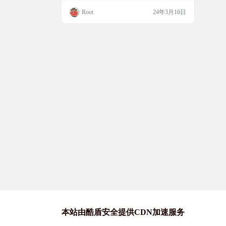
多种工作模式，包括设备所有者、Dhizuk
Root
24年3月16日
u、超级用户（Root）和 Shizuku（含 Su
i）。 软件截图 功能一览 冻结（Freeze）：
使应用在用户不需要时不可运行。 停用（Di
sable）：被停用的应用不会出现…
本站由酷盾安全提供CDN加速服务