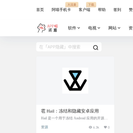
大流量
下载
首页
阿喵手机卡
客户端
帮助
签到
赞
软件
电视
网站
资
雹 Hail：冻结和隐藏安卓应用
Hail 是一个用于冻结 Android 应用的开源软
件，允许用户在不需要时使应用不可运行，
资源
6.3k
0
以此控制设备使用、减少内存占用和节省电
量。 隐藏某些 APP 以保护隐私，Hail 支持