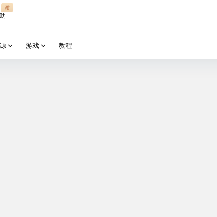
谢
助
源
游戏
教程