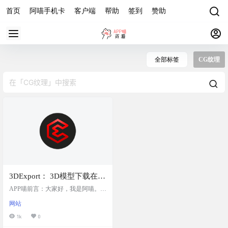
首页
阿喵手机卡
客户端
帮助
签到
赞助
全部标签
CG纹理
3DExport： 3D模型下载在线
平台
APP喵前言：大家好，我是阿喵。今
天要给你们介绍一个可以免费下载3
网站
D模型的网站——3DExport。这个网
站提供了各种各样的3D模型，从交
1k
0
通工具到家居用品，无论是你需要3