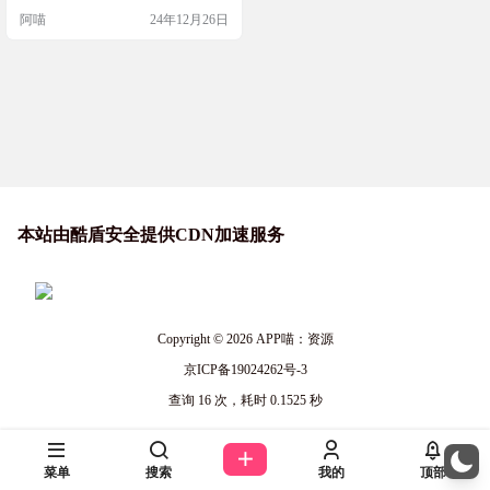
D打印模型还是CG纹理，这里都能
阿喵
24年12月26日
找到。网站界面直观，让你可以轻
松浏览和选择所需的模型。如果你
是一个设计师、艺术家或者3D打印
爱好者，3DExport绝对是一个值得收
藏的资源站。 网站简介 3DExport是
一个在线平台，提供多种类…
本站由酷盾安全提供CDN加速服务
Copyright © 2026
APP喵：资源
京ICP备19024262号-3
查询 16 次，耗时 0.1525 秒
菜单
搜索
我的
顶部