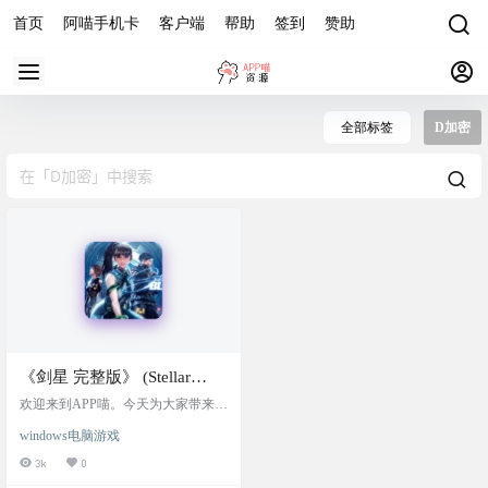
首页
阿喵手机卡
客户端
帮助
签到
赞助
全部标签
D加密
《剑星 完整版》 (Stellar
Blade) PC破解版，原版镜像
欢迎来到APP喵。今天为大家带来的
+Stellar Blade crack by
是备受瞩目的主机移植大作——由
windows电脑游戏
韩国开发商SHIFT UP打造的PlayStati
voices38破解文件，绕过D加
on®5热门动作游戏《剑星 (Stellar Bla
3k
0
密，附安装游玩教程
de™)》，现已针对PC端进行全面优