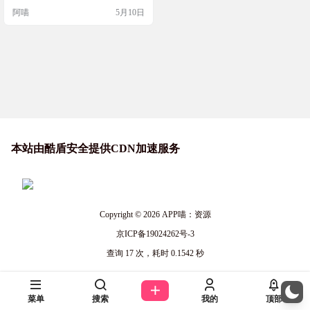
化，并且目前已有集成破解补丁的
阿喵
5月10日
版本放出！ 特别声明：如果您喜欢
这款游戏，请务必前往Steam购买正
版以支持软件开发者！ Steam商店链
接: https://store.steampowered.c…
本站由酷盾安全提供CDN加速服务
Copyright © 2026
APP喵：资源
京ICP备19024262号-3
查询 17 次，耗时 0.1542 秒
菜单
搜索
我的
顶部