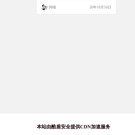
github上开源，支持中文。 软件简介 Ditto 是
阿喵
20年10月16日
标准 Windows 剪贴板的扩展。它保存放置
在剪贴板上的每个项目，允许您在以后访问
这些项目中的任何一个。 Ditto 允许您保存
可以放在剪贴板上的任何类型的信息、…
本站由酷盾安全提供CDN加速服务