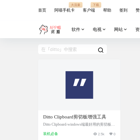
大流量
下载
首页
阿喵手机卡
客户端
帮助
签到
赞
软件
电视
网站
资
Ditto Clipboard剪切板增强工具
Ditto Clipboard-windows端最好用的剪切板历
史增强管理工具，以数据库形式存放历史剪
装机必备
2.5k
0
切板记录。支持修改剪切板记录内容，支持
局域网剪切板同步。 上架了微软应用商店，