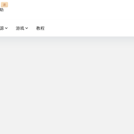
谢
助
源
游戏
教程