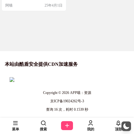
器，快速设置管理你电脑的DNS服
阿喵
25年4月1日
务器，选择最佳网络DNS 软件截图
软件特色 现代化WinUI3界面 基于微
软原生WinUI3框架开发，完美适配
Windows 11 Fluent Design设计语言、
亚克力模糊效果，操作流畅如系统
原生应…
本站由酷盾安全提供CDN加速服务
Copyright © 2026
APP喵：资源
京ICP备19024262号-3
查询 16 次，耗时 0.1539 秒
菜单
搜索
我的
顶部