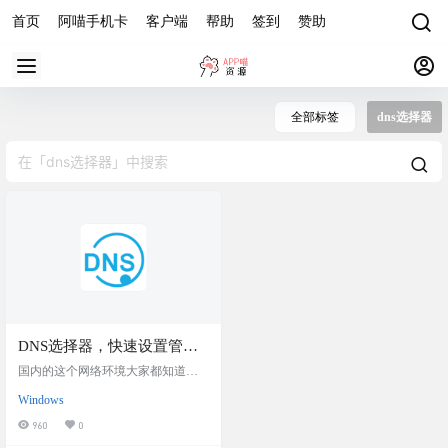
首页
阿喵手机卡
客户端
帮助
签到
赞助
全部标签
dns选择器
DNS选择器，快速设置管理
你电脑的DNS服务器，选择
国内的这个网络环境大家都知道，
最佳网络DNS
各种好用的DNS基本都被干烂了，
Windows
各种拦截，污染。有时候部分网站
都无法访问，今天给大家分享一个
960
0
来自吾爱的windows神器：DNS选择