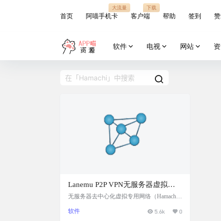
大流量
下载
首页
阿喵手机卡
客户端
帮助
签到
赞
软件
电视
网站
资
Lanemu P2P VPN无服务器虚拟专
用网络（Hamachi 的开源替代方
无服务器去中心化虚拟专用网络（Hamachi
的开源替代品） 蛤蟆吃Hamachi不知道还有
案）
软件
5.6k
0
多少人知道，以前玩我的世界minecraft联机
的时候，一人作为主机方，都开蛤蟆吃，就