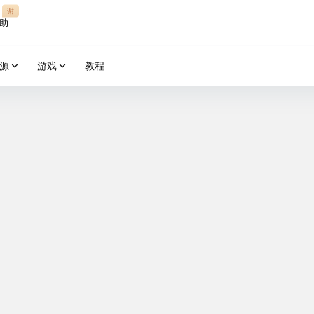
谢
助
源
游戏
教程