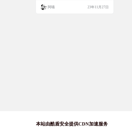
可以实现非局域网联机访问。速度很好很稳
阿喵
23年11月27日
定。后来蛤蟆吃停止免费服务了。 软件截图
安装使用 解压压缩包后，打开，driver文件
夹，先安装驱动。双击add_adopter.bat，允许
以管理员更改 按任意按键执行后，驱动安
装…
本站由酷盾安全提供CDN加速服务