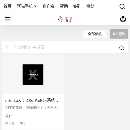
首页
阿喵手机卡
客户端
帮助
签到
赞助
全部标签
iOS定制
misakaX：iOS/iPadOS系统定
制增强工具，开启Apple
APP喵前言：阿喵来啦！今天给大家
Intelligence、动态岛、充电
带来一个超级强大的iOS/iPadOS系统
软件
定制工具——misakaX。这个工具可
限制、台前调度、快门声
以让你在不越狱的情况下，通过系
2.6k
0
音、AOD、旧照片用户界
统漏洞来修改和设置你的iOS设备。