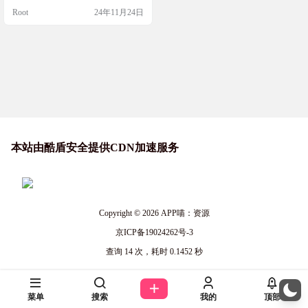
面、横向FaceID等功能
支持从iOS 16到18.2 beta 2的版本。
Root
24年11月24日
它能让你的设备拥有动态岛、充电
限制、台前调度、快门声音等多种
高级功能，还能集成TrollStore等工
具。对于国行版本的iOS设备，misak
aX还能帮你开启Apple I…
本站由酷盾安全提供CDN加速服务
Copyright © 2026
APP喵：资源
京ICP备19024262号-3
查询 14 次，耗时 0.1452 秒
菜单
搜索
我的
顶部