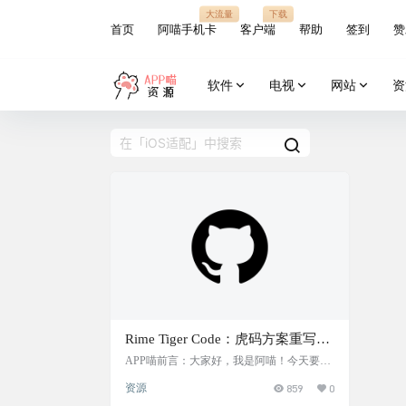
大流量
下载
首页
阿喵手机卡
客户端
帮助
签到
赞
软件
电视
网站
资
Rime Tiger Code：虎码方案重写，
多功能输入法工具，实现了单字方
APP喵前言：大家好，我是阿喵！今天要给
大家介绍一个特别强大的输入法工具——Ri
案同时集成单字、打词、整句输
资源
859
0
me Tiger Code。这是一个虎码方案重写项
入，适配 macOS 鼠须管和 iOS 仓
目，不仅集成了单字、打词、整句输入，还