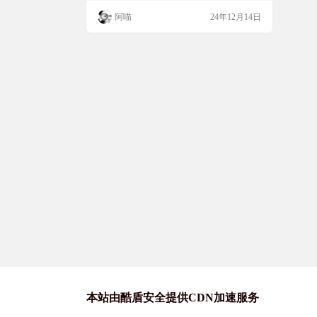
输入法皮肤布局
适配了macOS鼠须管和iOS仓输入法皮肤布
阿喵
24年12月14日
局。它提供了通配符、计算器、临时英/日
文、中英互译等多种功能，操作也非常灵
活，快来试试吧！ 软件简介 Rime Tiger Code
是一个多功能输入法工具，重写了虎码方
案，集成了单字、打词…
本站由酷盾安全提供CDN加速服务