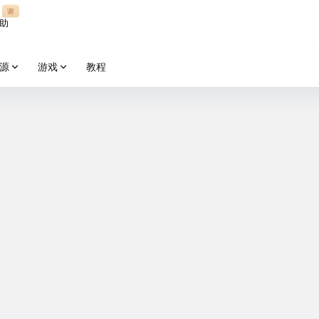
谢
助
源
游戏
教程