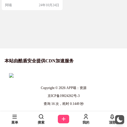
本、中国等
用起来也非常简单，你只需要将你
阿喵
24年10月24日
的IPTV播放器指向这个列表的链
接，就能开始观看了。而且，这个
项目还非常注重频道的质量，只收
录了真正免费的主流频道，并且尽
可能地提供了高清信号。如果你正
在寻找一个可靠的免费电视直播资
源，这个M3U播放列表绝对值得
一…
本站由酷盾安全提供CDN加速服务
Copyright © 2026
APP喵：资源
京ICP备19024262号-3
查询 16 次，耗时 0.1449 秒
菜单
搜索
我的
顶部