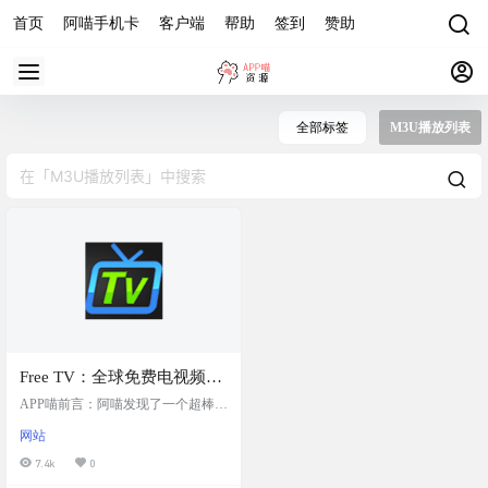
首页
阿喵手机卡
客户端
帮助
签到
赞助
全部标签
M3U播放列表
Free TV：全球免费电视频道
的M3U直播源，收录了各个
APP喵前言：阿喵发现了一个超棒的
国家和地区的免费频道，包
资源，它是一个为全球免费电视频
网站
道准备的M3U播放列表。不管你是
括美国、加拿大、英国、爱
在北美、欧洲还是亚洲，这个播放
7.4k
0
尔兰、澳大利亚、印度、日
列表都包含了大量的免费频道。使