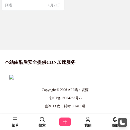
信的隐藏缓存、开发工具的残留文
阿喵
6月23日
件、各种历史下载项，藏得极深，
手动清理极其痛苦。 说到 Mac 端的
终极清理神器，那必然是全网公认
的 CleanMyMac。它把极其复杂的系
统底层维护流程，封装成了极其傻
瓜化的一键操作。今天阿喵给童
鞋…
本站由酷盾安全提供CDN加速服务
Copyright © 2026
APP喵：资源
京ICP备19024262号-3
查询 13 次，耗时 0.1415 秒
菜单
搜索
我的
顶部