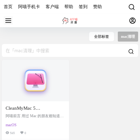
首页
阿喵手机卡
客户端
帮助
签到
赞助
全部标签
mac清理
CleanMyMac 5
5.5.4（50504.0.2605291449
阿喵前言 用过 Mac 的朋友都知道，
） [atb].dmg – Mac专业系统
虽然 macOS 系统的底层架构非常优
macOS
秀，但用久了同样逃不过“空间莫名
清理优化工具
被占满、软件卸载不干净、后台进
565
0
程导致发热卡顿”的宿命。特别是微