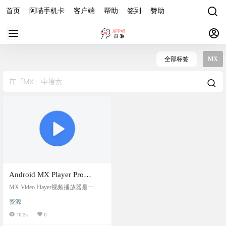
首页
阿喵手机卡
客户端
帮助
签到
赞助
全部标签
MX
Android MX Player Pro
[Final] [Patched] [AC3/DTS]
MX Video Player视频播放器是一款
[Mod] 去广告版
安卓最优秀的媒体播放器软件
资源
10.2k
0