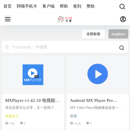
首页
阿喵手机卡
客户端
帮助
签到
赞助
全部标签
mxplayer
MXPlayer v1.42.10 电视能用
Android MX Player Pro
的TV版播放器
[Final] [Patched] [AC3/DTS]
来自吾爱论坛分享，五一鼓捣了下
MX Video Player视频播放器是一款
电视，在网上下载了十几个版本的M
[Mod] 去广告版
安卓最优秀的媒体播放器软件
电视盒子
资源
XPlayer，有的是没有想要的访问电
脑共享文件夹功能，有的是不支持D
7.5k
0
10.2k
0
TS音轨。一个一个的在我的电视上