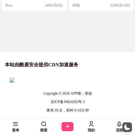
测试了，终于找到一款适用于我的
Root
24年5月8日
阿喵
21年8月18日
版本。 测试电视：索尼 55X7000
D、安卓9。软件版本：MXPlayer v1.
42.10 ARM7a。支持DTS（因为有的
版本不支持），支持访问电脑共享
文件夹，支持特效字幕。 软件截图
软件下载 ht…
本站由酷盾安全提供CDN加速服务
Copyright © 2026
APP喵：资源
京ICP备19024262号-3
查询 18 次，耗时 0.1432 秒
菜单
搜索
我的
顶部