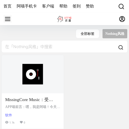
首页
阿喵手机卡
客户端
帮助
签到
赞助
全部标签
Nothing风格
MissingCore Music：受
Nothing启发的本地音乐播放
APP喵前言：嘿，我是阿喵！今天要
器，支持Android 7+，离线
给你介绍一个超级酷的音乐播放器
软件
——Missing Core。它是由Alkid Shul
优先，多样化音乐组织
i设计的，灵感来自Nothing品牌。这
1.1k
0
个播放器特别适合Android 7+的用