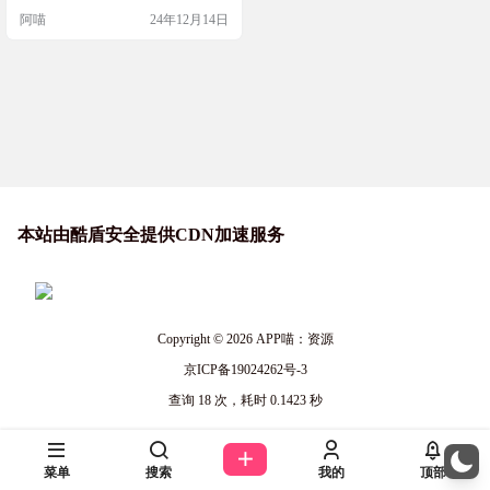
户，而且完全离线工作，不用担心
阿喵
24年12月14日
网络问题。它还支持Nothing Music
Widget和Glyph Music Visualization，
让你的音乐体验更加丰富。无论是
收藏夹、播放列表、文件夹结构…
本站由酷盾安全提供CDN加速服务
Copyright © 2026
APP喵：资源
京ICP备19024262号-3
查询 18 次，耗时 0.1423 秒
菜单
搜索
我的
顶部