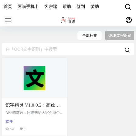
首页
阿喵手机卡
客户端
帮助
签到
赞助
全部标签
OCR文字识别
识字精灵 V1.0.0.2：高效精
准的OCR文字识别工具，支
APP喵前言：阿喵来给大家介绍个超
持多语言，支持离线运行，
好用的OCR工具 ——识字精灵。无
软件
论是学生党还是职场人士，都能用
无需联网也能高效识别文字
它轻松搞定文字识别。它识别精度
862
0
高，速度快，还能识别特殊符号，