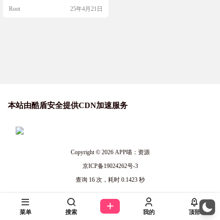
甚至支持多语言识别。离线运行无
Root
25年4月21日
压力，赶紧试试吧！ 软件简介 识字
精灵是一款功能强大的OCR文字识
别工具，支持Windows 10、Windows
11非精简版系统。它识别精度高，
速度快，支持多语言识别，包括中
文、英语、日语和俄语。识字精灵
还支…
本站由酷盾安全提供CDN加速服务
Copyright © 2026
APP喵：资源
京ICP备19024262号-3
查询 16 次，耗时 0.1423 秒
菜单
搜索
我的
顶部