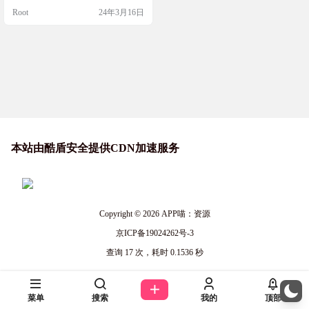
在企业环境中进行批量部署，Mocre
Root
24年3月16日
ak 都能满足您的需求。 实际体验非
常好，推荐！完全免费、绿色、简
约、高效、安全的办公增强工具，
专注于提供最新正版 Office 组件的
下载、安装和注册服务，一键自动
化、无人值守下载、…
本站由酷盾安全提供CDN加速服务
Copyright © 2026
APP喵：资源
京ICP备19024262号-3
查询 17 次，耗时 0.1536 秒
菜单
搜索
我的
顶部