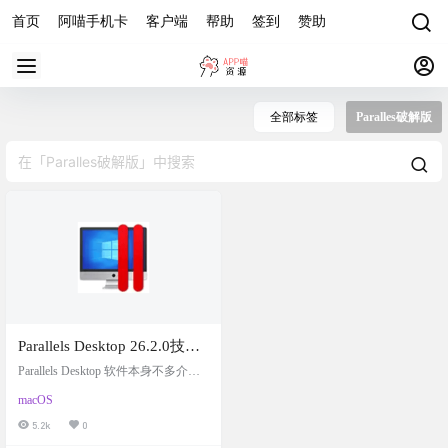
首页
阿喵手机卡
客户端
帮助
签到
赞助
全部标签
Paralles破解版
Parallels Desktop 26.2.0技术
预览版 for Mac 秋叶
Parallels Desktop 软件本身不多介绍
QiuChenly中文解锁直装版，
了吧，用macOS的应该都要用这个虚
macOS
拟机，体验很好，可惜太贵，有能
最好用的macOS虚拟机
力还请支持一下正版。 相对于官方d
5.2k
0
mg，优化了以下内容: 安装时不再强