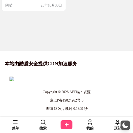
制检查是否有更新的版本。 不再显
阿喵
25年10月30日
示用户许可协议。我是盗版，我不
需要遵守他的协议。 直装即为已破
解版。 软件截图 安装使用 安装须知
当前支持 PD 26 Intel/Arm64 双架构
最新版本 破解后无明显问题，…
本站由酷盾安全提供CDN加速服务
Copyright © 2026
APP喵：资源
京ICP备19024262号-3
查询 13 次，耗时 0.1399 秒
菜单
搜索
我的
顶部