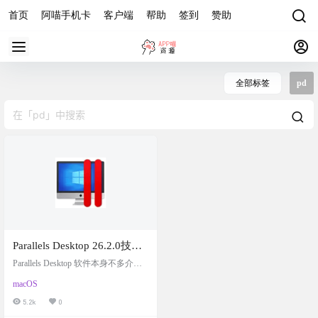
首页
阿喵手机卡
客户端
帮助
签到
赞助
全部标签
pd
Parallels Desktop 26.2.0技术
预览版 for Mac 秋叶
Parallels Desktop 软件本身不多介绍
QiuChenly中文解锁直装版，
了吧，用macOS的应该都要用这个虚
macOS
拟机，体验很好，可惜太贵，有能
最好用的macOS虚拟机
力还请支持一下正版。 相对于官方d
5.2k
0
mg，优化了以下内容: 安装时不再强