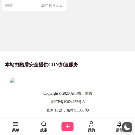
制检查是否有更新的版本。 不再显
阿喵
25年10月30日
示用户许可协议。我是盗版，我不
需要遵守他的协议。 直装即为已破
解版。 软件截图 安装使用 安装须知
当前支持 PD 26 Intel/Arm64 双架构
最新版本 破解后无明显问题，…
本站由酷盾安全提供CDN加速服务
Copyright © 2026
APP喵：资源
京ICP备19024262号-3
查询 15 次，耗时 0.1365 秒
菜单
搜索
我的
顶部