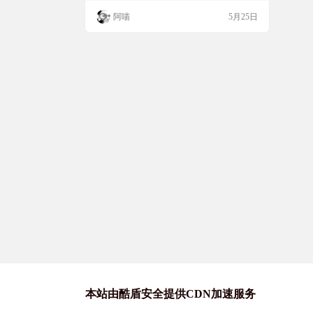
轻松地从任何设备协作审阅 PDF 文件。您
阿喵
5月25日
可以在电脑、移动设备、网页浏览器，甚至
您常用的 Microsoft Office 应用程序中进行操
作。 软件截图 特色功能 在世界任何地方工
作 保持高效工…
本站由酷盾安全提供CDN加速服务