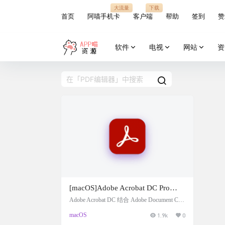
大流量
下载
首页
阿喵手机卡
客户端
帮助
签到
赞
软件
电视
网站
资
[macOS]Adobe Acrobat DC Pro
v26.001.21431 + Adobe Activation
Adobe Acrobat DC 结合 Adob​​e Document Clou
d 服务，是适用于多种设备的最全面、最现
Tool，PDF编辑修改查看神器
macOS
1.9k
0
代化的 PDF 解决方案。您可以连接到文
档、访问重要的 PDF 和电子签名工具，并