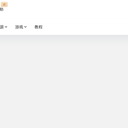
谢
助
源
游戏
教程