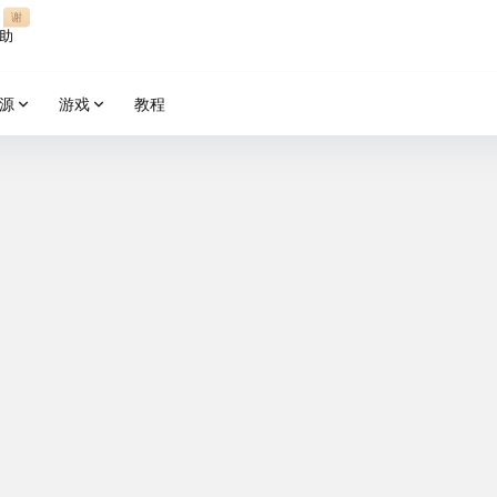
谢
助
源
游戏
教程