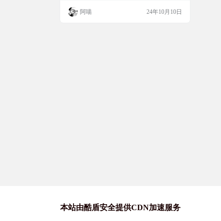
择亮暗模式的功能。基础版提供了时钟、日
阿喵
24年10月10日
期、天气、音乐、电池和文件夹等实用工
具，还有自定义任务栏。专业版则更加丰
富，增加了开始菜单、电源菜单和工具菜单
等多种功能和样式选择。 皮肤简介 MD3-Wi
ndows是…
本站由酷盾安全提供CDN加速服务