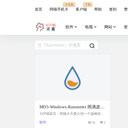
大流量
下载
首页
阿喵手机卡
客户端
帮助
签到
赞
软件
电视
网站
资
MD3-Windows-Rainmeter 雨滴皮
肤：将 Material You 设计带到
APP喵前言：阿喵今天要介绍一个超棒的Rai
nmeter皮肤——MD3-Windows。它能为你的
Windows 桌面，根据壁纸自动选择
软件
5k
0
Windows桌面带来全新的Material You设计风
颜色，让你的桌面焕然一新
格，包括动态小部件和自动根据壁纸颜色选