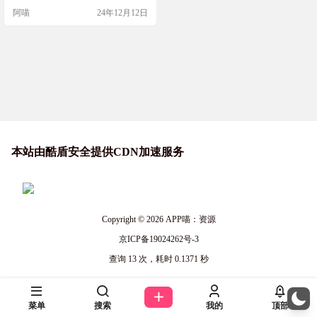
你喜欢在本地阅读电子书或文章，R
阿喵
24年12月12日
eadingo绝对是个不错的选择。快来
试试吧！ 软件简介 Readingo是一款
流行的本地阅读器，专注于为用户
提供流畅且隐私安全的阅读体验。
它支持多种格式的电子书和文章，
是本地阅读爱好者的理想选择。 截
图…
本站由酷盾安全提供CDN加速服务
Copyright © 2026
APP喵：资源
京ICP备19024262号-3
查询 13 次，耗时 0.1371 秒
菜单
搜索
我的
顶部