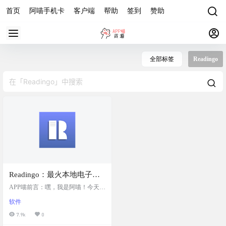
首页
阿喵手机卡
客户端
帮助
签到
赞助
全部标签
Readingo
Readingo：最火本地电子书
阅读器，支持TXT格式的电
APP喵前言：嘿，我是阿喵！今天要
子书，强大干净易用，
给大家安利一个超棒的本地阅读器
软件
——Readingo。这个阅读器特别火，
Anyview重制版
因为它不仅提供流畅的阅读体验，
7.9k
0
还非常注重用户的隐私安全。如果