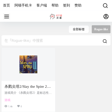
首页
阿喵手机卡
客户端
帮助
签到
赞助
全部标签
Rogue-like
杀戮尖塔2/Slay the Spire 2，
中文最新版-赠联机补丁+修
游戏简介 《杀戮尖塔2》是标志性Ro
改器（Window+macOS）
gue-like卡牌构筑游戏的回归。一千
游戏
年来沉睡的高塔再次开启，比以往
更加饥饿与危险。玩家将面对焕然
1.4k
0
一新的高塔，探索充满奇异与致命