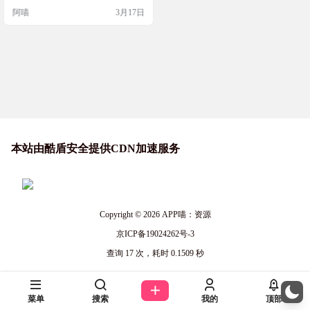
敌人的扭曲迷宫，体验全新的卡
阿喵
3月17日
牌、遗物与药水。可与最多4名玩家
在全新的合作模式中共同挑战高
塔，享受多人模式专属的卡牌和强
大的团队连携。独自攀登或与盟友
共同进退，克服高塔残酷的考验，
发现顶峰的真相。 游戏截图 操作步
骤 1：下载网盘内对应…
本站由酷盾安全提供CDN加速服务
Copyright © 2026
APP喵：资源
京ICP备19024262号-3
查询 17 次，耗时 0.1509 秒
菜单
搜索
我的
顶部