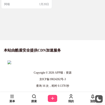
使用这个版本，一方面插件内置，
阿喵
1月20日
另一方面有升级弹窗，但是下载资
源是电报频道直接给的文件 直接设
置，看图3的蓝色tiktok图标，点击蓝
色图标，跳转插件设置 软件截图 软
件下载 各个文件版本差异：Private
没内置插件(需要安装插…
本站由酷盾安全提供CDN加速服务
Copyright © 2026
APP喵：资源
京ICP备19024262号-3
查询 16 次，耗时 0.1378 秒
菜单
搜索
我的
顶部