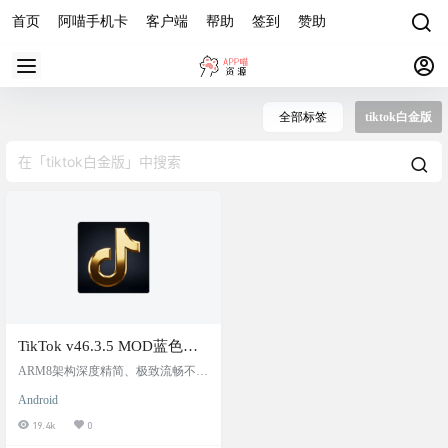
首页
阿喵手机卡
客户端
帮助
签到
赞助
全部标签
tiktok白金版
TikTok v46.3.5 MOD蓝色白
金版 ，特别定制版，内置插
ARM8架构深度精简、极致流畅不掉
件，无水印下载，不限地
帧、新增隐藏模块定制、全架构设
Android
备完美兼容、移除冗余稳定不闪退
区，后台播放，可邮箱，谷
这个版本和TikTokModCloud版本签
19.4k
0
歌登录。
名不一致，所以不能直接升级 推荐