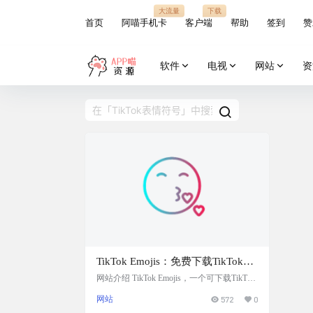
大流量
下载
首页
阿喵手机卡
客户端
帮助
签到
赞
软件
电视
网站
资
TikTok Emojis：免费下载TikTok表
情符号
网站介绍 TikTok Emojis，一个可下载TikTok
表情符号的网站，一共有46个表情符号，且
网站
572
0
提供了表情符号含义。TikTok 在所有平台上
都支持原生表情符号，您可以使用系统范围