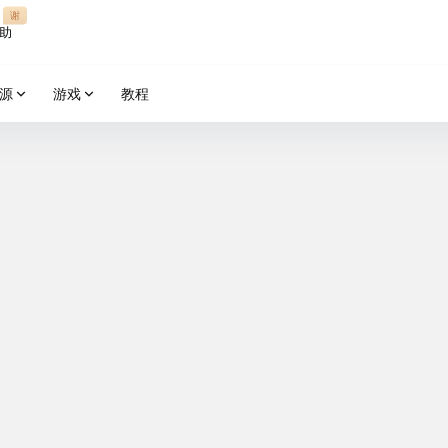
谢
助
源
游戏
教程