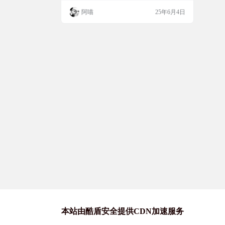
的表情符号键盘插入这些表情符号。用方括
阿喵
25年6月4日
号括起来，每当将 emoji 的缩写放在评论部
分时，它都会被转换为相应的 emoji 图形。
不仅在评论中，Tiktok 还允许您在标题中插
入表情符号。您可以向下滚动此页面以获取
…
本站由酷盾安全提供CDN加速服务