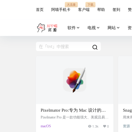
大流量
下载
首页
阿喵手机卡
客户端
帮助
签到
赞
软件
电视
网站
资
Pixelmator Pro:专为 Mac 设计的图
Snag
像编辑设计神器，支持编辑psd文
Pixelmator Pro 是一款功能强大、美观且易于
用来用
使用的图像编辑器，专为 Mac 设计。Pixelm
就是
件，替代PS，摆脱photoshop的舒
macOS
1.3k
0
资源
ator Pro 对于初学者和有经验的专业人士来
ows
服
说都非常容易使用。 提供大量的模板可供设
件下