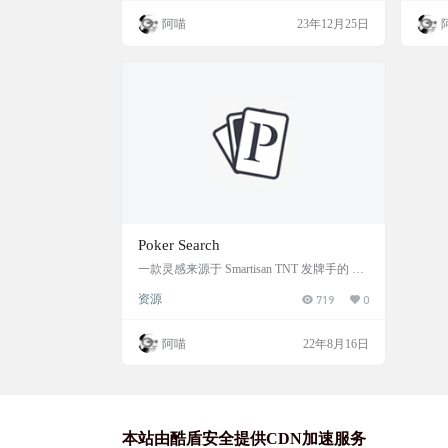
计选择。像阿喵常用的制作封面，带壳截图
阿喵
23年12月25日
的设计模板，简直不要太方便。 而大家日常
使用最多的，社交媒体封面模板，短视频封
面模板都可以快速制作。 软件截图 软件下
载
Poker Search
一款灵感来源于 Smartisan TNT 发牌手的 Ch
rome 扩展插件
资源
719
0
阿喵
22年8月16日
本站由酷盾安全提供CDN加速服务