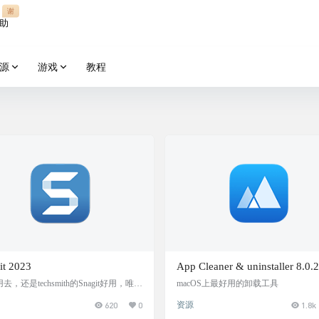
谢
助
源
游戏
教程
it 2023
App Cleaner & uninstaller 8.0.2
去，还是techsmith的Snagit好用，唯独
macOS上最好用的卸载工具
不能钉图。不然就算完美了。最像wind
620
0
资源
1.8k
上sharex的macos截图工具。 软件截图 软
载