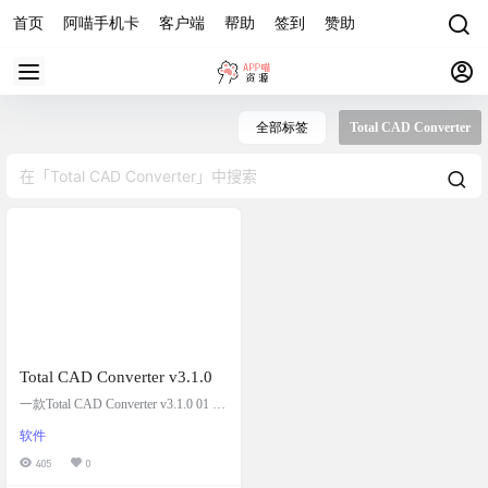
首页
阿喵手机卡
客户端
帮助
签到
赞助
全部标签
Total CAD Converter
Total CAD Converter v3.1.0
一款Total CAD Converter v3.1.0 01 软
件信息 ? 软件类型 ： Total CAD Con
软件
verter ☀️更新日期 2022年04月21日 ?
适用设备： PC ? 收费与否： 免费 02
405
0
功能介绍 截图 Coolutils Total CAD C