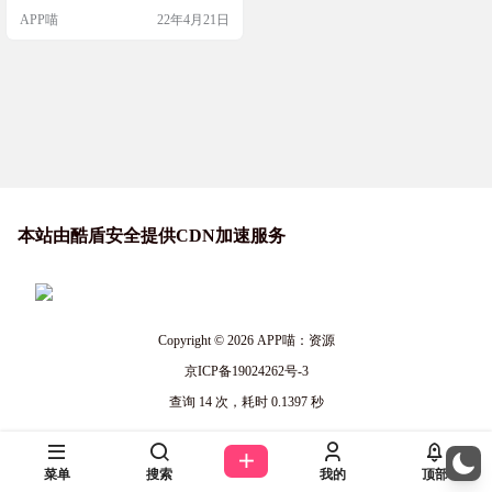
onverter，CAD图纸转换器，可以将
APP喵
22年4月21日
CAD转换为PDF， DWG，SVG，P
NG图像等格式。可以批量转换CAD
图纸D…
本站由酷盾安全提供CDN加速服务
Copyright © 2026
APP喵：资源
京ICP备19024262号-3
查询 14 次，耗时 0.1397 秒
菜单
搜索
我的
顶部