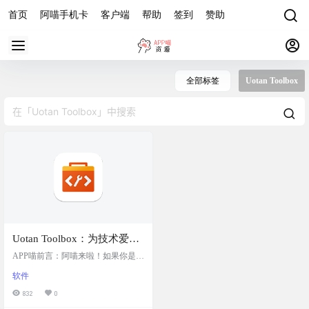
首页
阿喵手机卡
客户端
帮助
签到
赞助
全部标签
Uotan Toolbox
Uotan Toolbox：为技术爱好
者打造的现代化工具箱，提
APP喵前言：阿喵来啦！如果你是技
供了丰富的工具和功能，以
术爱好者或者玩机发烧友，那你绝
软件
对不能错过Uotan Toolbox。这个全新
满足极客们在项目管理、代
的现代化工具箱是专门为像你这样
832
0
码编辑、系统优化等方面的
的极客设计的。它不仅功能强大，