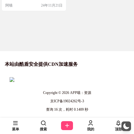
需求
而且界面简洁，使用起来超级方
阿喵
24年11月21日
便。无论是项目管理、代码编辑还
是系统优化，Uotan Toolbox都能帮你
搞定。快来体验一下这个为极客而
生的工具箱，让你的技术生活更加
高效有趣！ 软件简介 Uotan Toolbox
是一个专为技术爱好…
本站由酷盾安全提供CDN加速服务
Copyright © 2026
APP喵：资源
京ICP备19024262号-3
查询 16 次，耗时 0.1409 秒
菜单
搜索
我的
顶部