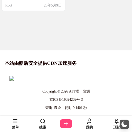
当做参考。 可以轻松调整布局、颜
Root
25年5月9日
色、内容等，打造出自己独一无二
的个人主页。此外，还集成了丰富
的功能模块，如项目展示、文章发
布、访问统计等，满足个人展示和
信息管理的需求，推荐给大家。 截
图 功能特色 基于 Vue 框架：采用流
行的前端框…
本站由酷盾安全提供CDN加速服务
Copyright © 2026
APP喵：资源
京ICP备19024262号-3
查询 15 次，耗时 0.1401 秒
菜单
搜索
我的
顶部