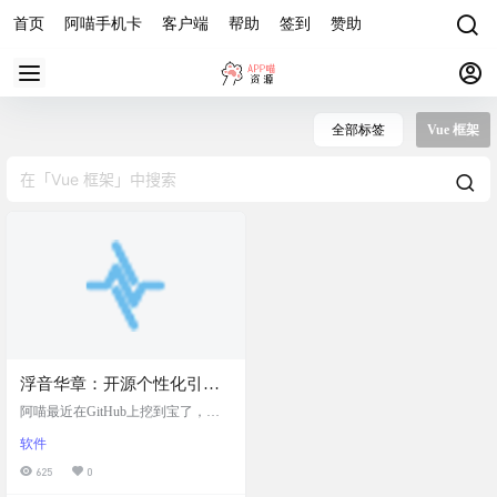
首页
阿喵手机卡
客户端
帮助
签到
赞助
全部标签
Vue 框架
浮音华章：开源个性化引导
主页，基于 Vue 框架创建，
阿喵最近在GitHub上挖到宝了，一
界面简洁美观且高度自定
个不错的个人主页项目--浮音华章。
软件
基于 Vue 框架开发的，界面美观，
义，支持多种配置选项
还支持高度自定义。项目开源，对
625
0
于喜欢折腾个人主页的小伙伴可以