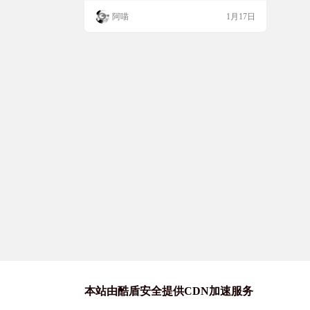
造最快速的系统部署环境 软件截图 软件下
阿喵
1月17日
载
本站由酷盾安全提供CDN加速服务