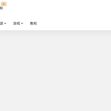
谢
助
源
游戏
教程