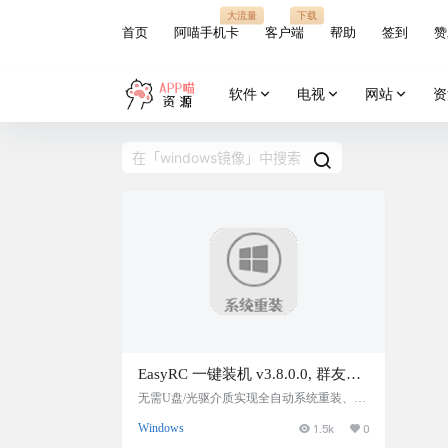
大流量
下载
首页
阿喵手机卡
客户端
帮助
签到
赞
软件
电视
网站
资
EasyRC 一键装机 v3.8.0.0, 群友推
荐的系统重装装机神器，傻瓜式操
无需U盘/光驱介质实现全自动系统重装、极
致傻瓜式交互逻辑适配所有技术阶层、支持
作，支持远程部署，系统备份还原
Windows
1.5k
0
在线远程重装系统突破空间限制、内置稳健
的系统备份与数据还原引擎、纯净无捆绑打