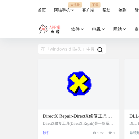
大流量
下载
首页
阿喵手机卡
客户端
帮助
签到
赞
软件
电视
网站
资
DirectX Repair-DirectX修复工具，
DLL
修复windows系统dll，组件等缺失
站
DirectX修复工具(DirectX Repair)是一款系统
DLL
级工具软件，简便易用。本程序为绿色版，
都遇到
问题
软件
1.7k
0
系统
无需安装，可直接运行。 本程序的主要功能
窗。
是检测当前系统的DirectX状态，如果发现异
这里