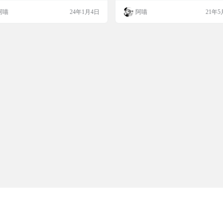
 自由下载，无任何费用！ 网站截图 网
阿喵
24年1月4日
阿喵
21年5
tps://cn.dll-files.com/