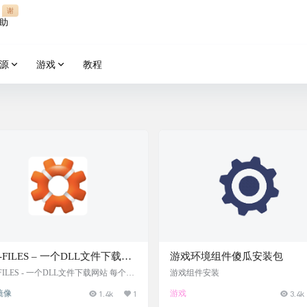
谢
助
源
游戏
教程
-FILES – 一个DLL文件下载网
游戏环境组件傻瓜安装包
-FILES - 一个DLL文件下载网站 每个人
游戏组件安装
过“无法找到****.dll文件...”的消息弹
镜像
1.4k
1
游戏
3.4k
 各位，这个问题终于可以解决了！ 在
你可以找到电脑上最常丢失或损坏的文