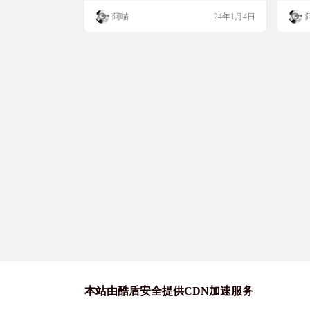
常则进行修复。程序主要针对0xc000007b问
件。
阿喵
24年1月4日
题设计，可以完美修复该问题。本程序中包
站链接 ht
含了最新版的DirectX redist(Jun2010)，并且
全部DX文件都有Microsoft的数字签名，安
全放心。 本程…
本站由酷盾安全提供CDN加速服务