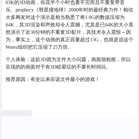
63K的3D动画，你花半个小时也看不完而且不重复带音
乐。prophecy《彗星撞地球》2000年时的最经典力作！相信
大多网友对这个演示是相当熟悉了将1.9G的数据压缩为
64K，其3D渲染和声效却令人震撼，尤其是已64K的大小竟
然演示了近30分钟的不重复3D影片，其技术令人震惊～因
为，事实上，这个动画的真正容量超过15G，也就是说这个
Warez组织把它压缩了25万倍。
个人体验：这款3D因为文件大小问题，画面很粗糙，所以
呈现的的画面对于有3D眩晕症的不要长时间玩。
推荐原因：有史以来应该文件最小的游戏！