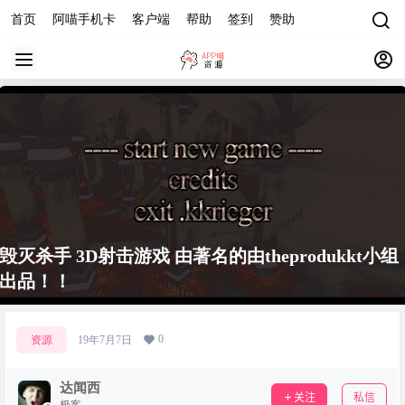
首页
阿喵手机卡
客户端
帮助
签到
赞助
毁灭杀手 3D射击游戏 由著名的由theprodukkt小组
出品！！
0
资源
19年7月7日
达闻西
关注
私信