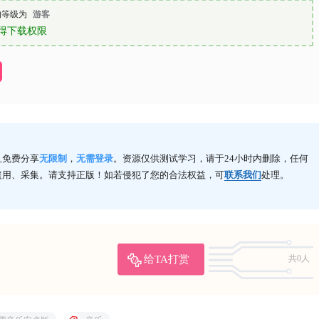
的等级为
游客
得下载权限
且免费分享
无限制
，
无需登录
。资源仅供测试学习，请于24小时内删除，任何
盗用、采集。请支持正版！如若侵犯了您的合法权益，可
联系我们
处理。
给TA打赏
共0人