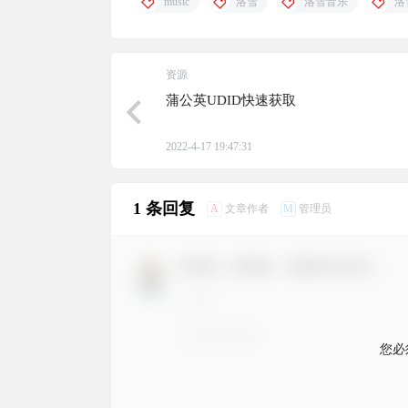
music
洛雪
洛雪音乐
洛
资源
蒲公英UDID快速获取
2022-4-17 19:47:31
1 条回复
A
M
文章作者
管理员
欢迎您，新朋友，感谢参与互动！
您必