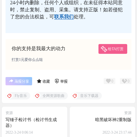
24小时内删除，任何个人或组织，在未征得本站同意
时，禁止复制、盗用、采集。请支持正版！如若侵犯
了您的合法权益，可
联系我们
处理。
你的支持是我最大的动力
给TA打赏
打赏1元爱你么么哒
0
0
海报分享
收藏
举报
Fly音乐
全网资源歌曲
音乐下载器
资源
资源
写锤子检讨书（检讨书生成
暗黑破坏神2重制版
器）
2022-3-24 0:06:14
2022-3-24 23:17:44