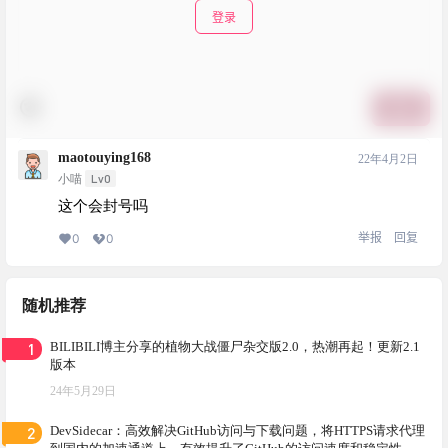
登录
提交
maotouying168
22年4月2日
Lv0
小喵
这个会封号吗
举报
回复
0
0
随机推荐
1
BILIBILI博主分享的植物大战僵尸杂交版2.0，热潮再起！更新2.1
版本
24年5月29日
2
DevSidecar：高效解决GitHub访问与下载问题，将HTTPS请求代理