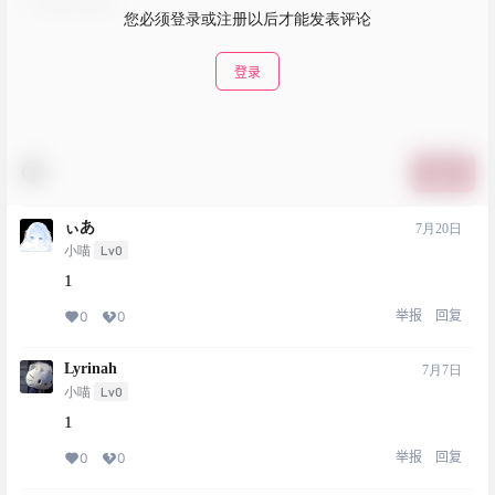
您必须登录或注册以后才能发表评论
登录
提交
ぃあ
7月20日
Lv0
小喵
1
举报
回复
0
0
Lyrinah
7月7日
Lv0
小喵
1
举报
回复
0
0