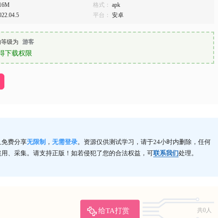
16M
格式：
apk
022.04.5
平台：
安卓
的等级为
游客
得下载权限
且免费分享
无限制
，
无需登录
。资源仅供测试学习，请于24小时内删除，任何
盗用、采集。请支持正版！如若侵犯了您的合法权益，可
联系我们
处理。
给TA打赏
共0人