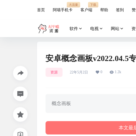
大流量
下载
首页
阿喵手机卡
客户端
帮助
签到
赞
软件
电视
网站
资
安卓概念画板v2022.04.5
0
1.2k
资源
22年5月2日
概念画板
本文最后