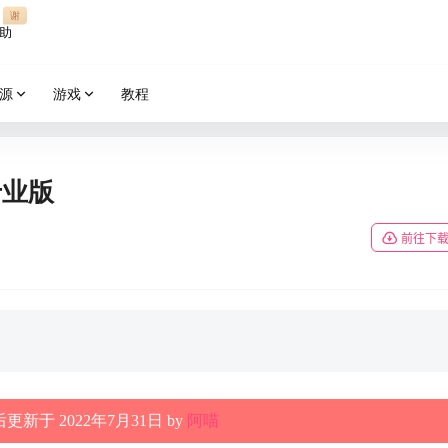
谢
助
源
游戏
教程
专业版
前往下
更新于 2022年7月31日 by
阿喵