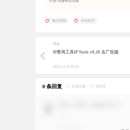
打赏1元爱你么么哒
概念画板
绘画软件
资源
IP查询工具IP Tools v8.28 去广告版
2022-5-1 20:19:36
0 条回复
A
M
文章作者
管理员
欢迎您，新朋友，感谢参与互动！