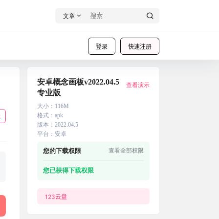
文章
登录
快速注册
安卓概念画板v2022.04.5
查看演示
专业版
大小
：
116M
格式
：
apk
载
版本
：
2022.04.5
平台
：
安卓
您的下载权限
查看全部权限
您已获得下载权限
123云盘