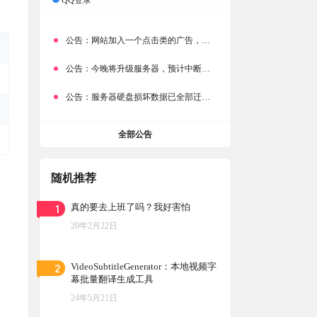
QQ登录
公告：
网站加入一个点击类的广告，大家点击下载按钮需要注意
公告：
今晚将升级服务器，预计中断时常为1分钟
公告：
服务器硬盘损坏数据已全部迁移备份，网站恢复完成！
全部公告
随机推荐
1
真的要去上班了吗？我好害怕
20年2月22日
2
VideoSubtitleGenerator：本地视频字
幕批量翻译生成工具
24年5月21日