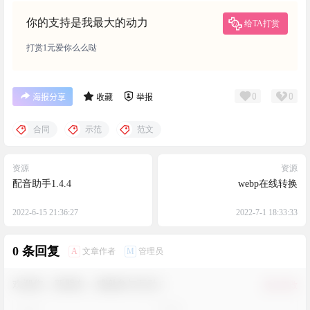
你的支持是我最大的动力
给TA打赏
打赏1元爱你么么哒
0
0
海报分享
收藏
举报
合同
示范
范文
资源
资源
配音助手1.4.4
webp在线转换
2022-6-15 21:36:27
2022-7-1 18:33:33
0 条回复
A
M
文章作者
管理员
欢迎您，新朋友，感谢参与互动！
确认修改