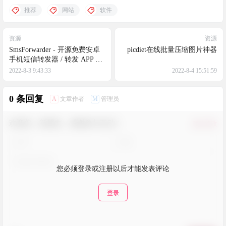
推荐
网站
软件
资源
资源
SmsForwarder - 开源免费安卓
picdiet在线批量压缩图片神器
手机短信转发器 / 转发 APP 通
知 / 远程监控通话记录
2022-8-3 9:43:33
2022-8-4 15:51:59
0 条回复
A
M
文章作者
管理员
欢迎您，新朋友，感谢参与互动！
确认修改
您必须登录或注册以后才能发表评论
登录