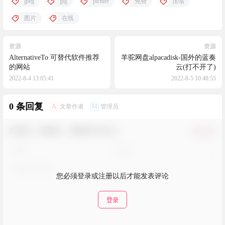
jpeg
jpg
picture
免费
压缩
图片
在线
资源
资源
AlternativeTo 可替代软件推荐
羊驼网盘alpacadisk-国外的蓝奏
的网站
云(打不开了)
2022-8-4 13:05:41
2022-8-5 10:48:55
0 条回复
A
M
文章作者
管理员
欢迎您，新朋友，感谢参与互动！
确认修改
您必须登录或注册以后才能发表评论
登录