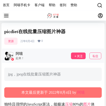
首页
阿喵手机卡
客户端
帮助
签到
赞助
picdiet在线批量压缩图片神器
0
资源
22年8月4日
阿喵
关注
私信
起来！
jpg，jpeg在线批量压缩图片神器
本文最后更新于 2022年8月4日 by
阿喵
独特且强悍的JavaScript算法，能极速
压缩
80%的
图片
体