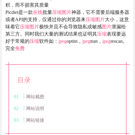
积，而不损害其质量
Picdiet是一款
在线
批量
压缩
图片
神器，它不需要后端服务器
或者API的支持，仅通过你的浏览器来
压缩
图片
大小，这意
味着它
压缩
图片
极快并且不会导致隐私或敏感
图片
泄漏给
第三方。同时我们大量的测试结果也证明其
压缩
表现要远
好于常规的
压缩
软件如：
jpeg
optim，
jpeg
tran，
jpeg
rescan。
完全
免费
目录
网站截图
网站说明
网站链接