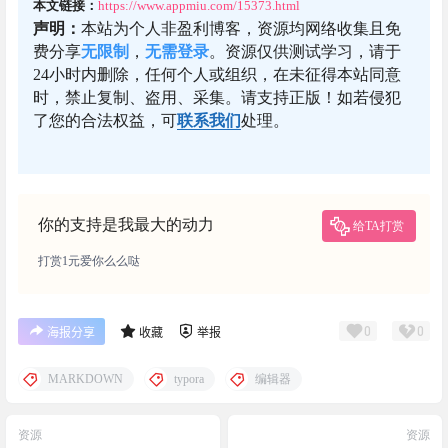
本文链接：
https://www.appmiu.com/15373.html
声明：
本站为个人非盈利博客，资源均网络收集且免
费分享
无限制
，
无需登录
。资源仅供测试学习，请于
24小时内删除，任何个人或组织，在未征得本站同意
时，禁止复制、盗用、采集。请支持正版！如若侵犯
了您的合法权益，可
联系我们
处理。
你的支持是我最大的动力
给TA打赏
打赏1元爱你么么哒
0
0
海报分享
收藏
举报
MARKDOWN
typora
编辑器
资源
资源