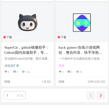
0M的视频先转存到R2，保证下载稳
定 网站截图 网站链接
下载
下载
1个资源
1个资源
SuperGit，github镜像助手：
hack games-在线小游戏网
Github国内加速助手，专为
站，整合抖音、快手等热门
国内开发者打造的GitHub加
游戏，支持手机/PC在线游玩
专治国内Github访问慢、图片加载失
一个面向中文玩家的在线小游戏平
速解决方案，让代码无国
败、文件下载缓慢等问题！SuperGit
台，整合抖音、快手等热门游戏，
浏览器扩展
游戏
能自动将您的所有GitHub及资源请
支持手机/PC免安装即玩，适合碎片
界，开发更高效
求重定向至高速镜像站，并在您右
娱乐或好友联机 包含互动，互动剧
0
0
1.3k
0
0
2k
击下载文件时提供多个高速镜像节
情，仙侠，休闲，休闲益智，体
点一键加速。 SuperGit是一款专为国
育，修仙，像素，养成，冒险，创
阿喵
1月3日
阿喵
25年12月15日
内开发者设计的浏览器扩展，解决G
意，创造，动作等77中类型 网站截
ithub访问缓慢的问题，让您畅享高
图 网站链接
效的使用体验 支持主流浏览器，通
过加载已解压的扩展程序安装，简
❮
❯
/
54 页
单快捷 插件截图 功能特色 智能加
速：自动检测并重定向…