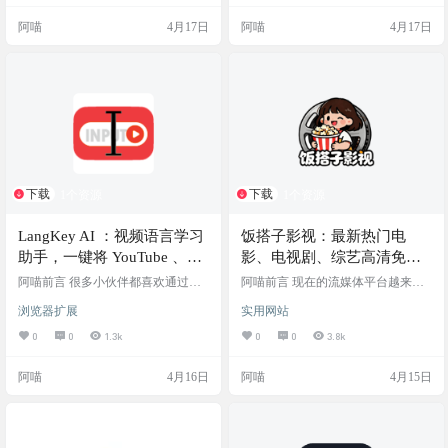
量较大的网盘搜索引擎，能够较为
情况；而去找一些第三方的在线看
阿喵
4月17日
阿喵
4月17日
直观地帮用户找到公开分享的资
番网站吧，往往又充斥着满屏的弹
源。 网站介绍 海搜是一款在线网盘
窗广告、澳门发牌的跑马灯，不仅
资源搜索工具。平台目前已经索引
极其影响观感，还容易误触中毒。
了超过 2.2 亿个文件，数据总量约为
如果你受够了这些糟糕的追番体
5.4 万 TB。用户只需在搜索框中输
验，今天阿喵要给大家分享一个藏
入关键词，系统便会从其庞大的
在二次元圈子里的宝藏追番小站
数…
——Peko.love。它主打一个…
下载
下载
1个资源
1个资源
LangKey AI ：视频语言学习
饭搭子影视：最新热门电
助手，一键将 YouTube 、B
影、电视剧、综艺高清免费
站变成你的专属“外语私教”
在线观看，无需注册
阿喵前言 很多小伙伴都喜欢通过看
阿喵前言 现在的流媒体平台越来越
YouTube 或者 B 站的海外优质视频
多，想追个热门剧或者看部刚下线
浏览器扩展
实用网站
来学习外语，毕竟语境真实、内容
的大片，往往需要在好几个视频 App
有趣。但现实往往是：遇到生词切
之间来回横跳，还得分别开通价格
0
0
1.3k
0
0
3.8k
出去查字典，不仅打断沉浸感，而
不菲的 VIP 会员。对于咱们这些只
且看完就忘；连读和俚语听不懂，
是偶尔想看个剧放松一下的用户来
阿喵
4月16日
阿喵
4月15日
只能反复拖拽进度条；最后往往变
说，这笔开销和折腾实在有些不划
成了“被动看字幕”，看了几百个小时
算。 今天阿喵给大家分享一个宝藏
视频，听力和词汇量却没多大长
级别的在线观影聚合网站——饭搭
进。 如果你也遇到了这种“无效看视
子影视。它主打一个资源全面且完
频”的瓶颈，今天阿喵要墙裂推荐一
全免费，没有任何繁琐的注册和充