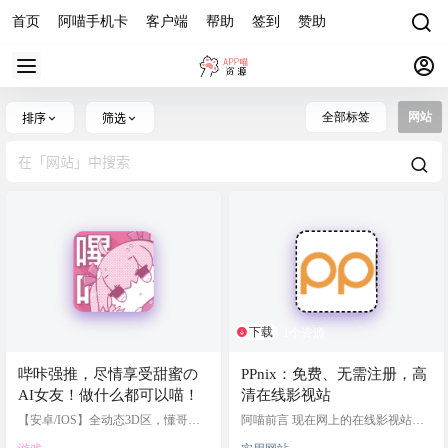
首页
阿喵手机卡
客户端
帮助
签到
赞助
全部标签
网站
排序
筛选
下载
1个资源
哔咔强推，尽情享受甜蜜の
PPnix：免费、无需注册，高
AI女友！做什么都可以喵！
清在线影视站
【安卓/IOS】全动态3D区，懂哥哥
阿喵前言 现在网上的在线影视站虽
喜欢~
然多，但阿喵发现绝大多数都做得