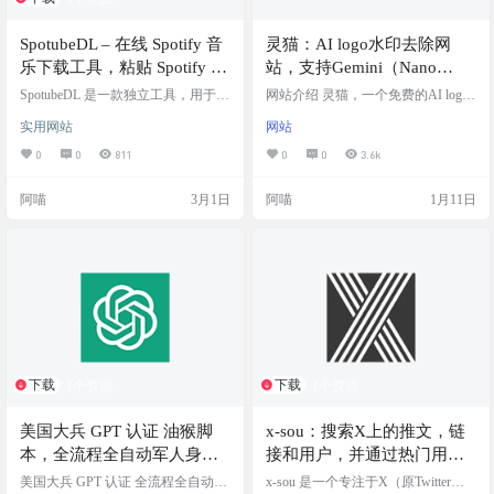
SpotubeDL – 在线 Spotify 音
灵猫：AI logo水印去除网
乐下载工具，粘贴 Spotify 歌
站，支持Gemini（Nano
曲链接，然后网站会自动在
Banana）、豆包、可灵、即
SpotubeDL 是一款独立工具，用于在
网站介绍 灵猫，一个免费的AI logo
YouTube Music 上找到最匹
YouTube Music 上查找与 Spotify 曲
梦等平台
水印去除网站，目前支持去除图片
实用网站
网站
目匹配的内容。用户有责任确保自
中”AI生成“三个字的水印。支持的平
配的版本并提供下载
己拥有下载该内容的权限。 Spotube
台包括：Gemini（Nano Banana）、
0
0
811
0
0
3.6k
DL 完全免费且无广告。下载音乐无
豆包、可灵、即梦。AI智能识别水
需注册。付费完全自愿，用于支持
印位置，也支持手动处理，另外对
阿喵
3月1日
阿喵
1月11日
我们并解锁高级功能，例如去除水
于白色背景高对比度和水印颜色区
印。支持 MP3 (320kbps)、OGG 和
别不大的需要手动处理。 完全本地
Opus 格式。您可以在设置菜单中更
模型进行处理，无上传服务器的步
改您偏好的格式。 截图演示 如何使
骤，无隐私安全隐患。支持JPG、P
用 如何从Spo…
NG、JPEG、WEBP等格式的图片，
目前没有图片大小限制…
下载
下载
1个资源
1个资源
美国大兵 GPT 认证 油猴脚
x-sou：搜索X上的推文，链
本，全流程全自动军人身份
接和用户，并通过热门用户
验证助手：白嫖一年 GPT
列表展示受欢迎账号的信息
美国大兵 GPT 认证 全流程全自动军
x-sou 是一个专注于X（原Twitter）