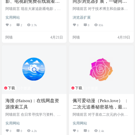
影、电视剧免费在线观看聚
同步浏览器扩展，一键同步
合平台
到多个博客平台
阿喵前言 现在大家追剧看电影，最
阿喵前言 对于技术博主和自媒体创
大的痛点就是“平台壁垒”和“VIP 套
作者来说，写完一篇文章后，往往
实用网站
浏览器扩展
娃”。想看一部新出的热门剧，往往
需要手动复制粘贴到掘金、CSDN、
要单独下载一个 App，开通了会员不
知乎、微信公众号等多个平台。不
0
2
3.7k
0
0
836
说，甚至还要额外花钱点播。对于
同平台的编辑器格式各异，不仅需
只是想在周末放松一下、偶尔刷刷
要重新排版，还经常遇到图片需要
阿喵
4月21日
阿喵
4月19日
剧的小伙伴来说，这笔开销实在是
重新上传、公式乱码等问题，过程
不太划算。 如果你不想被各种视频
十分耗时。 SyncCaster 是一款专门
平台的会员规则反复收割，今天阿
为了解决多平台发布繁琐流程而开
喵在给大家分享一个在线观影宝藏
发的 Chrome 浏览器扩展。它主打
站点——麦田影院。它主打一个资
“一次编辑，处处发布”，让创作者能
源聚合与完全免费，让你打开浏览
将精力更多地集中在内容输出上，
器就能畅享全网的高清…
而不是被…
下载
下载
1个资源
1个资源
海搜 (Haisou)：在线网盘资
佩可爱动漫（Peko.love） ：
源搜索工具
二次元追番秘密基地，最新
热门日漫高清免费看
阿喵前言 在日常寻找学习资料、软
阿喵前言 对于喜欢二次元的小伙伴
件工具或影视内容时，我们经常会
来说，现在的追番环境其实挺让人
实用网站
实用网站
遇到网盘链接失效或搜索体验不佳
头疼的。正版平台不仅需要开通大
（例如充斥弹窗广告）的问题。海
会员，还经常遇到让人抓狂的“暗
0
0
4.2k
0
0
2.4k
搜 (haisou.cc) 是一个界面简洁、收录
牧”、“删减”或者“先审后播”的尴尬