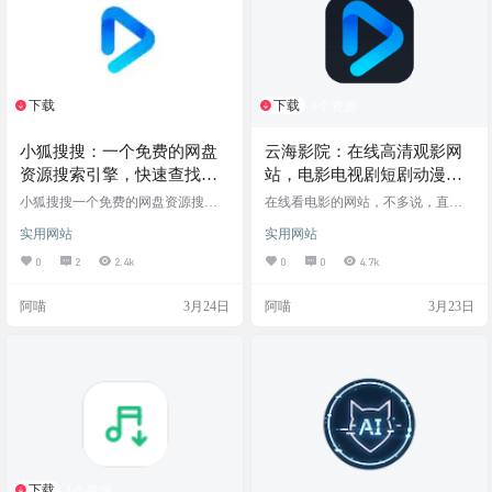
款基于浏览器的学习外挂——LangK
值套路。只要打开浏览器，全网的
ey（AI…
热门影视内容都能高清流…
下载
下载
1个资源
1个资源
小狐搜搜：一个免费的网盘
云海影院：在线高清观影网
资源搜索引擎，快速查找影
站，电影电视剧短剧动漫综
视、剧集、综艺等网盘资源
艺全都有，更有周番剧表和
小狐搜搜一个免费的网盘资源搜索
在线看电影的网站，不多说，直接
引擎，面向需要查找影视、剧集、
排行榜
上图上链接 网站截图 网站链接
实用网站
实用网站
综艺等网盘资源的用户，解决用户
难以找到优质网盘资源的痛点，提
0
2
2.4k
0
0
4.7k
供百万级网盘资源的搜索服务，核
心价值是免费、快速地为用户提供
阿喵
3月24日
阿喵
3月23日
便捷的网盘资源检索渠道。 网站截
图 网站地址
下载
1个资源