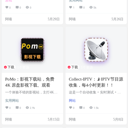
游戏
实用网站
过于臃肿。一打开网页，满屏都是
花里胡哨的弹窗广告，动漫、综
0
0
0
1
0
5k
艺、纪录片、小视频什么都想往里
塞，对于只想安安静静追个剧、看
阿喵
5月29日
阿喵
5月26日
部电影的人来说，体验真的很糟
糕。 如果你跟阿喵一样，也是个追
求高质感、纯粹观影体验的屏幕一
族，那今天推荐的这个影视站绝对
能一秒击中你的审美。它就是 PPni
x，一个把“极简主义”和“纯粹观影”
发挥到极致的宝藏影视中转站。…
下载
下载
1个资源
1个资源
PoMo：影视下载站，免费
Collect-IPTV：📡IPTV节目源
4K 原盘影视下载、观看
收集，每4小时更新！！
一个体验不错的影视站，主打4K原
这是一个自动收集 + 实时测试 + 优
盘免费下载 ✅ 4K原盘✅ 蓝光资源
选的 IPTV 直播源项目，每 4 小时
实用网站
网站
✅ 在线浏览✅ 免费下载✅ 高清画质
自动更新一次，通过 GitHub Actions
✅ 影视合集 网站截图 网站链接
对源地址进行可用性、延迟测试，
0
0
2.9k
0
0
1.5k
并优选低延迟链接生成最佳播放列
表。 覆盖央视、卫视、地方台、境
阿喵
5月15日
阿喵
5月8日
外频道等主流直播源。 项目截图 项
目地址