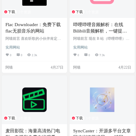
下载
下载
1个资源
1个资源
Flac Downloader：免费下载
哔哩哔哩音频解析：在线
flac无损音乐的网站
Bilibili音频解析，一键提取 B
站高清音频
阿喵前言 喜欢听歌的小伙伴肯定深
阿喵前言 现在 B 站（哔哩哔哩）上
有体会，现在各大音乐平台的“规矩”
面不仅有好看的视频，还藏着大量
实用网站
实用网站
越来越多了。不仅听原唱要开通各
优质的音频资源，比如大神的翻唱
种 VIP，而且就算下载下来，很多音
音乐、助眠的 ASMR、精彩的相声
0
0
2.3k
0
0
7.3k
频也是带有 DRM 加密的专属格式，
评书，或者是适合通勤路上听的公
只能在对应的 App 里播放。 对于追
开课和播客。但 B 站官方并没有直
阿喵
4月27日
阿喵
4月22日
求极致音质、习惯用本地专业播放
接提供纯音频的下载选项，每次想
器或者车载音响听歌的“发烧友”来
把声音存下来放到播放器里听，或
说，寻找干净纯粹的 FLAC 无损音
者提取出来做视频剪辑素材，都非
源成了一大痛点。如果你不想满大
常麻烦。 如果你不想为了提取一段
街找资源群或者充值各种昂贵的会
音频去专门下载复杂的格式转换软
员，今天阿喵给你安利一个非常直
件，今天阿喵给大家推荐一个好用
接的在…
的在线小工具——哔哩哔哩…
下载
下载
1个资源
1个资源
麦田影院：海量高清热门电
SyncCaster：开源多平台文章