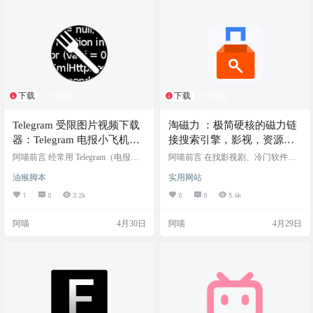
下载
下载
1个资源
1个资源
Telegram 受限图片视频下载
淘磁力 ：极简硬核的磁力链
器：Telegram 电报小飞机媒
接搜索引擎，影视，资源一
体下载器 / 图片视频下载器
应俱全
阿喵前言 经常用 Telegram（电报）
阿喵前言 在找影视剧、冷门软件或
的小伙伴肯定遇到过这种情况：在
学习资料时，网盘分享经常遇到“链
油猴脚本
实用网站
某个私密频道或者群组里，看到一
接已失效”的尴尬，这时候磁力链接
张超级搞笑的梗图或者一段很有用
（Magnet）依然是老司机和硬核玩
1
0
3.2k
0
0
5.4k
的教学视频，正想右键保存，却发
家获取资源的最终底牌。 “淘磁力（t
现群主开启了“禁止保存内容”（Restr
aocili）”在磁力搜索圈子里一直是个
阿喵
4月30日
阿喵
4月29日
ict saving content）的防搬运设置。这
熟悉的名字 网站介绍 淘磁力 是一个
时候不仅不能下载，连转发都会被
基于 DHT（分布式哈希表）网络的
限制，真的是让人心痒难耐。 如果
磁力链接搜索引擎。它本身不存储
你不想去折腾那些需要配置 API 的
任何版权文件或实体资源，而是作
复杂命令行下载工具，今天阿喵给
为一个“网络爬虫”，24小时不间断地
你推荐一个极简的…
抓取和索引全网的 BT 种…