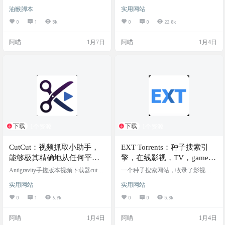
Plus，感谢美国大兵！！！
人身份验证助手：白嫖一年 GPT Plu
平台内容的第三方搜索与发现网
油猴脚本
实用网站
s，感谢美国大兵！！！ 重要：千万
站，主要允许用户搜索推文、链接
注意邮箱别填错了，调试发现邮箱
和用户，并通过热门用户列表展示
0
1
5k
0
0
22.8k
填错，无法重新填表，冷却期很
受欢迎账号的信息，帮助用户实时
长！！！ 还有一个办法哈，就是闲
发现游戏、动漫等优质内容。 网站
阿喵
1月7日
阿喵
1月4日
鱼搞一个美国大兵认证。花点小钱
截图 网站链接
办大事 脚本截图 ✨ 功能特点 🎯 She
erID 自动填表 自动填写军人身份验
证表单（Status、Branch、姓名、生
日、退役日期、邮箱） 智能下拉框
选择，模拟真…
下载
下载
1个资源
1个资源
CutCut：视频抓取小助手，
EXT Torrents：种子搜索引
能够极其精确地从任何平台
擎，在线影视，TV，game，
下载和剪辑视频
软件，电子书等种子获取网
Antigravity手搓版本视频下载器cutcut
一个种子搜索网站，收录了影视，
完全体来了！支持从各大视频平台
站，资源很全
电视，音乐，游戏，软件，书籍，
实用网站
实用网站
下载视频，国内微博抖音小红书bilib
动漫等，资源很全。 需要注意：ext
ili等，国外推特X，YouTube都可轻
网站广告很多，还拦不住，所以请
0
1
6.9k
0
0
5.8k
松搞定，黏贴链接，即可获取下载
不要在公众场合打开此网站 网站截
信息，并直接下载，还可以截取编
图 网站地址
阿喵
1月4日
阿喵
1月4日
辑要下载视频的片段和时长 目前>50