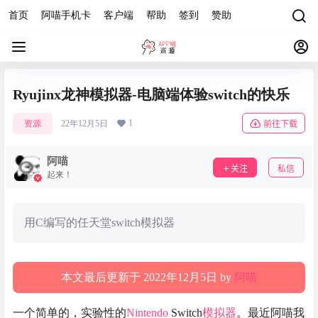
首页
阿喵手机卡
客户端
帮助
签到
赞助
Ryujinx龙神模拟器-电脑端体验switch的快乐
1
资源
22年12月5日
前往下载
阿喵
关注
私信
起来！
用C编写的任天堂switch模拟器
本文最后更新于 2022年12月5日 by
阿喵
一个简单的，实验性的
Nintendo
Switch
模拟器
。最近阿喵我