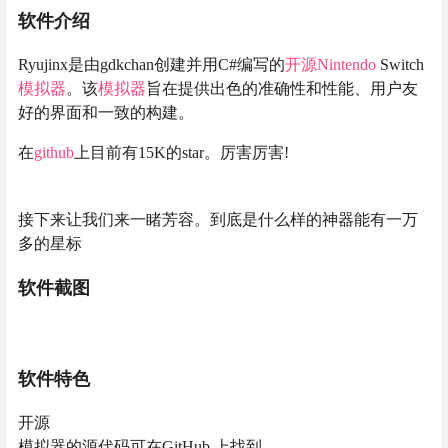
软件介绍
Ryujinx是由gdkchan创建并用C#编写的
开源
Nintendo
Switch
模拟器
。该
模拟器
旨在提供出色的准确性和性能、用户友
好的界面和一致的构建。
在
github
上目前有15K的star。厉害厉害!
接下来让我们来一睹芳容。到底是什么样的神器能有一万
多的星标
软件截图
软件特色
开源
模拟器的源代码可在GitHub 上找到。