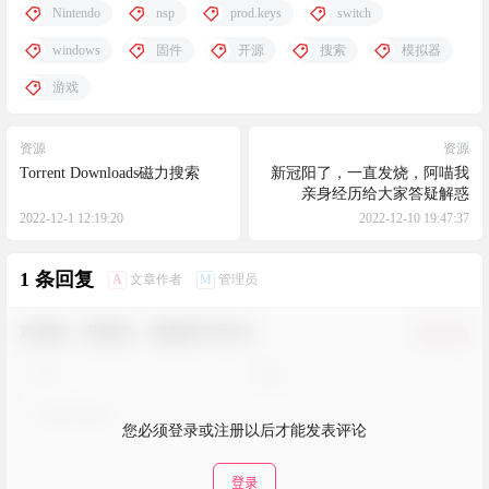
Nintendo
nsp
prod.keys
switch
windows
固件
开源
搜索
模拟器
游戏
资源
资源
Torrent Downloads磁力搜索
新冠阳了，一直发烧，阿喵我
亲身经历给大家答疑解惑
2022-12-1 12:19:20
2022-12-10 19:47:37
1 条回复
A
M
文章作者
管理员
欢迎您，新朋友，感谢参与互动！
确认修改
您必须登录或注册以后才能发表评论
登录