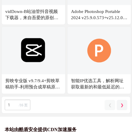
vidDown-B站油管抖音视频
Adobe Photoshop Portable
下载器，来自吾爱的原创工
2024 v25.9.0.573+v25.12.0，
具
PS2024中文便携版
剪映专业版 v9.7/9.4+剪映草
智能IP优选工具，解析网址
稿助手-利用预合成草稿原理
获取最新的和最低延迟的
不登录可导出 VIP素材
IP，并写入到host文件里，达
到可以直连的目的，来自吾
❮
❯
/
16 页
爱的原创工具
本站由酷盾安全提供CDN加速服务