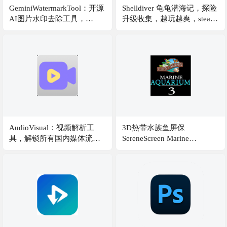
GeminiWatermarkTool：开源
Shelldiver 龟龟潜海记，探险
AI图片水印去除工具，
升级收集，越玩越爽，steam
Gemini Nano Banana / Pro 水
好评如潮，一杯奶茶钱=顶级
印移除
游戏体验
AudioVisual：视频解析工
3D热带水族鱼屏保
具，解锁所有国内媒体流的
SereneScreen Marine
钥匙，包括腾讯视频、爱奇
Aquarium 3.3.6341 中文汉化
艺、优酷、哔哩哔哩和芒果
免注册版，效果逼真，电子
TV等
鱼缸