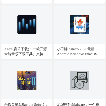
CrackFix，免虚拟机，免
Steam版，黑神话：悟空
v1.0.21.23831 豪华中文版 全
DLC 打包XG器
Antra(音乐下载)：一款开源
小丑牌 balatro 2026最新
全能音乐下载工具。支持从
Android+windows+macOS三
Spotify、Apple Music、
端齐发，受扑克启发的类
YouTube 链接中抓取无损
Rogue 卡牌构筑游戏，十分
FLAC，自动补全元数据并支
上头
持 Soulseek P2P 备份源
杀戮尖塔2/Slay the Spire 2，
流氓软件/Malware：一个模