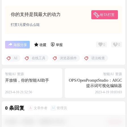
你的支持是我最大的动力
给TA打赏
打赏1元爱你么么哒
0
0
海报分享
收藏
举报
AI
在线工具
浏览器插件
语法检查
智能AI
资源
智能AI
资源
开放猫，你的智能AI助手
OPS/OpenPromptStudio：AIGC
提示词可视化编辑器
2023-4-16 21:52:56
2023-4-19 10:03:03
0 条回复
A
M
文章作者
管理员
欢迎您，新朋友，感谢参与互动！
确认修改