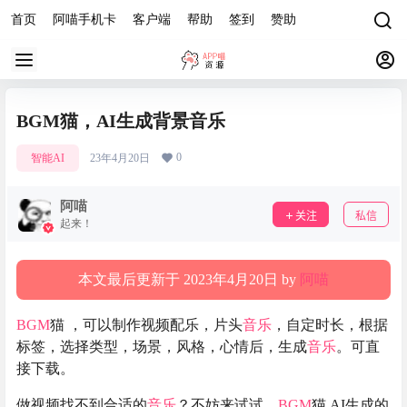
首页
阿喵手机卡
客户端
帮助
签到
赞助
BGM猫，AI生成背景音乐
0
智能AI
23年4月20日
阿喵
关注
私信
起来！
本文最后更新于 2023年4月20日 by
阿喵
BGM
猫 ，可以制作视频配乐，片头
音乐
，自定时长，根据
标签，选择类型，场景，风格，心情后，生成
音乐
。可直
接下载。
做视频找不到合适的
音乐
？不妨来试试，
BGM
猫 AI生成的