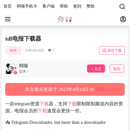
首页
阿喵手机卡
客户端
帮助
签到
赞助
tdl电报下载器
1
软件
23年4月24日
前往下载
阿喵
关注
私信
起来！
本文最后更新于 2023年4月24日 by
阿喵
一款telegram资源
下载
器，支持
下载
限制限制频道内容的资
源。电报会员的
下载
速度会更快一些。
📥 Telegram Downloader, but more than a downloader