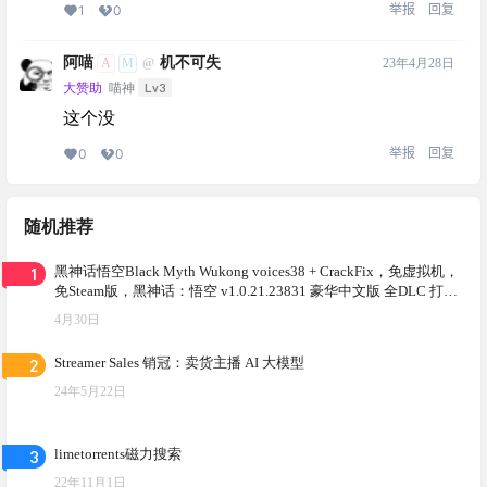
举报
回复
1
0
阿喵
机不可失
A
M
23年4月28日
@
Lv3
大赞助
喵神
这个没
举报
回复
0
0
随机推荐
1
黑神话悟空Black Myth Wukong voices38 + CrackFix，免虚拟机，
免Steam版，黑神话：悟空 v1.0.21.23831 豪华中文版 全DLC 打包
XG器
4月30日
2
Streamer Sales 销冠：卖货主播 AI 大模型
24年5月22日
3
limetorrents磁力搜索
22年11月1日