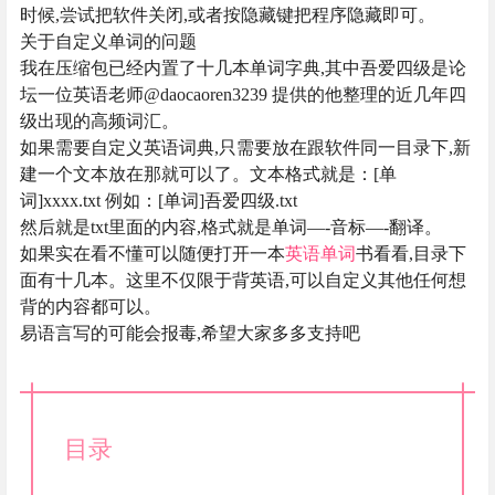
时候,尝试把软件关闭,或者按隐藏键把程序隐藏即可。
关于自定义单词的问题
我在压缩包已经内置了十几本单词字典,其中吾爱四级是论
坛一位英语老师@daocaoren3239 提供的他整理的近几年四
级出现的高频词汇。
如果需要自定义英语词典,只需要放在跟软件同一目录下,新
建一个文本放在那就可以了。文本格式就是：[单
词]xxxx.txt 例如：[单词]吾爱四级.txt
然后就是txt里面的内容,格式就是单词—-音标—-翻译。
如果实在看不懂可以随便打开一本
英语单词
书看看,目录下
面有十几本。这里不仅限于背英语,可以自定义其他任何想
背的内容都可以。
易语言写的可能会报毒,希望大家多多支持吧
目录