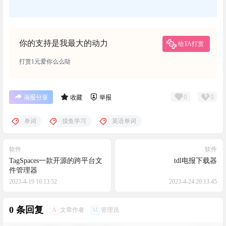
你的支持是我最大的动力
给TA打赏
打赏1元爱你么么哒
0
0
海报分享
收藏
举报
单词
摸鱼学习
英语单词
软件
软件
TagSpaces一款开源的跨平台文
tdl电报下载器
件管理器
2023-4-19 16:13:52
2023-4-24 20:13:45
0 条回复
A
M
文章作者
管理员