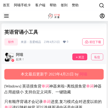
首页
阿喵手机卡
客户端
帮助
签到
赞助
英语背诵小工具
0
软件
来源：
吾爱精品
23年4月21日
前往下载
阿喵
关注
私信
起来！
本文最后更新于 2023年4月21日 by
阿喵
[Windows] 英语摸鱼背
单词
神器来啦~离线摸鱼背
单词
神器
占用超级小 支持自定义词库、一键隐藏
只有顺序背诵才会记录
单词
进度,复习模式会对进度以前的
单词
进行随机抽背,可以选择英译中还是中译英。